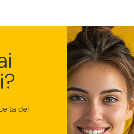
ai
i?
celta del