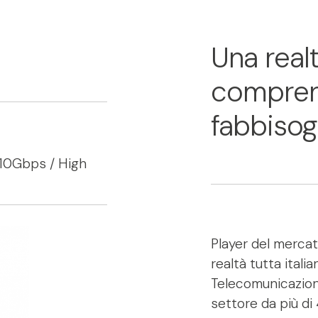
Una realt
comprend
fabbisogn
 10Gbps / High
Player del mercat
realtà tutta ital
Telecomunicazioni
settore da più di 