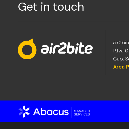
Get in touch
air2bite
P.Iva 
Cap. So
Area P