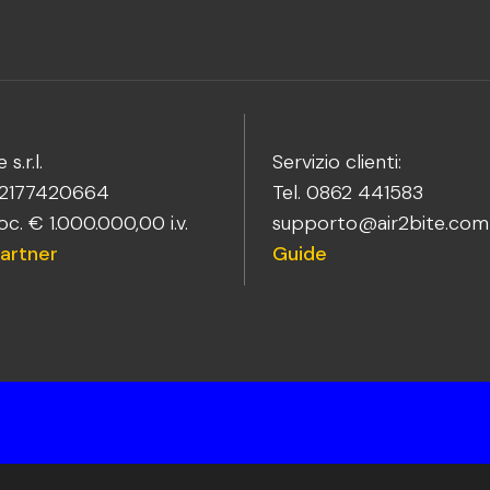
 s.r.l.
Servizio clienti:
02177420664
Tel. 0862 441583
c. € 1.000.000,00 i.v.
supporto@air2bite.com
artner
Guide