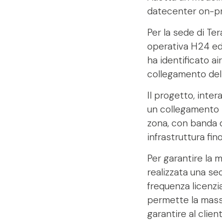
datecenter on-pr
Per la sede di Te
operativa H24 ed 
ha identificato ai
collegamento del
Il progetto, int
un collegamento in
zona, con banda d
infrastruttura fin
Per garantire la m
realizzata una se
frequenza licenzi
permette la massi
garantire al clien