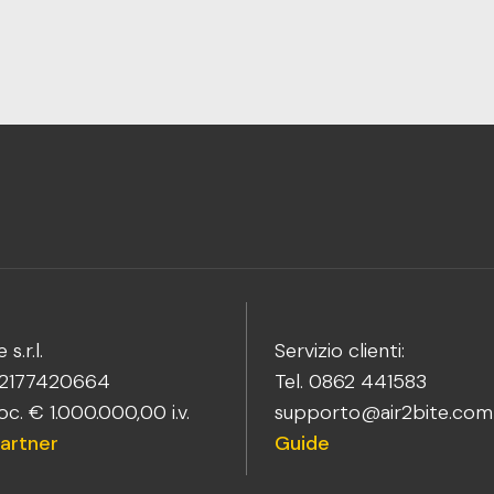
 s.r.l.
Servizio clienti:
02177420664
Tel. 0862 441583
c. € 1.000.000,00 i.v.
supporto@air2bite.com
artner
Guide