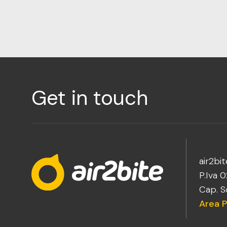
Get in touch
air2bite
P.Iva 
Cap. So
Area P