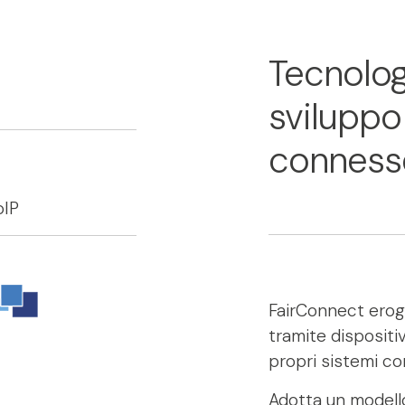
Tecnologi
sviluppo 
conness
oIP
FairConnect eroga 
tramite dispositiv
propri sistemi co
Adotta un modello