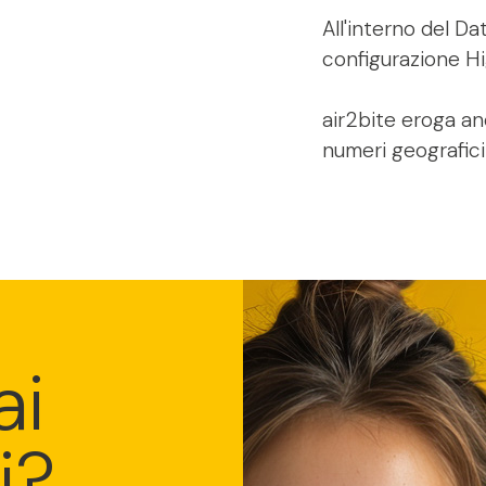
All'interno del Da
configurazione Hig
air2bite eroga an
numeri geografici
ai
i?